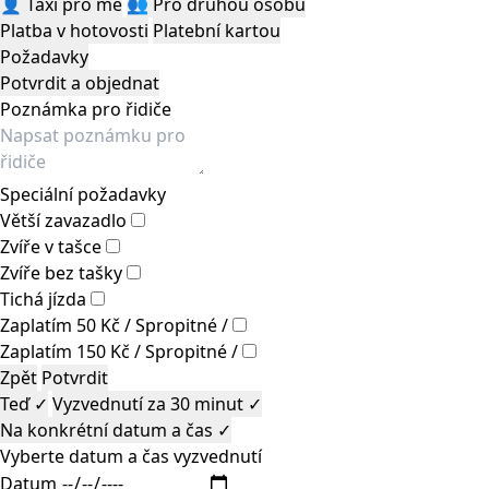
👤
Taxi pro mě
👥
Pro druhou osobu
Platba v hotovosti
Platební kartou
Požadavky
Potvrdit a objednat
Poznámka pro řidiče
Speciální požadavky
Větší zavazadlo
Zvíře v tašce
Zvíře bez tašky
Tichá jízda
Zaplatím 50 Kč / Spropitné /
Zaplatím 150 Kč / Spropitné /
Zpět
Potvrdit
Teď
✓
Vyzvednutí za 30 minut
✓
Na konkrétní datum a čas
✓
Vyberte datum a čas vyzvednutí
Datum