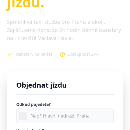
jízdu.
Spolehlivá taxi služba pro Prahu a okolí.
Zajišťujeme nonstop 24 hodin denně transfery
na i z letiště Václava Havla.
Transfery na letiště
Dostupnost 24/7
Objednat jízdu
Odkud pojedete?