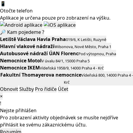
📱
Otočte telefon
Aplikace je určena pouze pro zobrazení na výšku.
🔎
Kam pojedeme ?
Letiště Václava Havla Praha
019/6, K Letišti, Ruzyně
Hlavní vlakové nádraží
Wilsonova, Nové Město, Praha 1
Autobusové nádraží ÚAN Florenc
Pod výtopnou, Praha
Nemocnice Motol
V úvalu 84/1, 15000 Praha 5
Nemocnice IKEM
Vídeňská 1958/9, 14000 Praha 4 - Krč
Fakultní Thomayerova nemocnice
Vídeňská 800, 14000 Praha 4 -
Krč
Obnovit
Služby
Pro řidiče
Účet
×
!
Nejste přihlášen
Pro zobrazení aktivity objednávek se musíte nejdříve
přihlásit ke svému zákaznickému účtu.
Rozumím