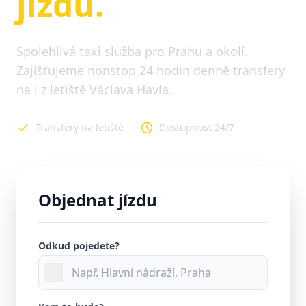
jízdu.
Spolehlivá taxi služba pro Prahu a okolí.
Zajišťujeme nonstop 24 hodin denně transfery
na i z letiště Václava Havla.
Transfery na letiště
Dostupnost 24/7
Objednat jízdu
Odkud pojedete?