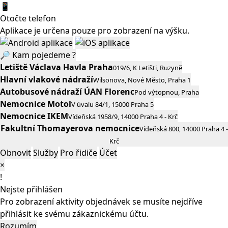
📱
Otočte telefon
Aplikace je určena pouze pro zobrazení na výšku.
🔎
Kam pojedeme ?
Letiště Václava Havla Praha
019/6, K Letišti, Ruzyně
Hlavní vlakové nádraží
Wilsonova, Nové Město, Praha 1
Autobusové nádraží ÚAN Florenc
Pod výtopnou, Praha
Nemocnice Motol
V úvalu 84/1, 15000 Praha 5
Nemocnice IKEM
Vídeňská 1958/9, 14000 Praha 4 - Krč
Fakultní Thomayerova nemocnice
Vídeňská 800, 14000 Praha 4 -
Krč
Obnovit
Služby
Pro řidiče
Účet
×
!
Nejste přihlášen
Pro zobrazení aktivity objednávek se musíte nejdříve
přihlásit ke svému zákaznickému účtu.
Rozumím