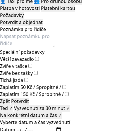
👤
Taxi pro mě
👥
Pro druhou osobu
Platba v hotovosti
Platební kartou
Požadavky
Potvrdit a objednat
Poznámka pro řidiče
Speciální požadavky
Větší zavazadlo
Zvíře v tašce
Zvíře bez tašky
Tichá jízda
Zaplatím 50 Kč / Spropitné /
Zaplatím 150 Kč / Spropitné /
Zpět
Potvrdit
Teď
✓
Vyzvednutí za 30 minut
✓
Na konkrétní datum a čas
✓
Vyberte datum a čas vyzvednutí
Datum